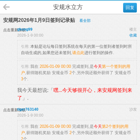
安规水立方
回复
安规网2026年1月9日签到记录贴
看全部
gkong99
楼主
点击重新加载
2026-1-9 00:00
收藏
本贴是论坛每日签到系统在每天的第一位签到者签到时所
引用:
自动生成的,如果您还未签到,
请点此
进行签到的操作.
我在
2026-01-09 00:00
完成签到,是
今天
第一个签到的用
引用:
户
,获得随机奖励
安规金币
2
个
,另外我还额外获得了
安规金币
3
个.
我今天最想说:「
嘿...今天够很开心，来安规网签到来
了
」.
tiger763140
沙发
点击重新加载
2026-1-9 00:00
我在
2026-01-09 00:00
完成签到,是
今天
第2个签到的用
引用:
户
,获得随机奖励
安规金币
2
个
,另外我还额外获得了
安规金币
2
个