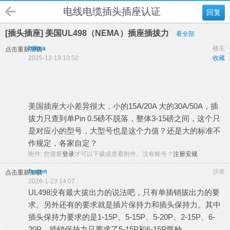
电线电缆插头插座认证
回复
[插头插座] 美国UL498（NEMA）插座插拔力
看全部
billma
楼主
点击重新加载
2025-12-19 10:52
收藏
0 _! H9 V; c% m, {
美国插座大小差异很大，小的15A/20A 大的30A/50A，插
拔力只查到单Pin 0.5磅不脱落，整体3-15磅之间，这个只
是对应小的型号，大型号也是这个力值？还是大的标准不
作规定，各家自定？
; J" R! u6 S8 q2 ? T' P
附件:
您需要
登录
才可以下载或查看附件。没有账号？
注册安规
fasten
沙发
点击重新加载
2026-1-23 14:07
UL498没有最大拔出力的说法吧，只有单插销拔出力的要
求。另外还有的要求就是插片保持力和插头保持力。其中
插头保持力要求的是1-15P、5-15P、5-20P、2-15P、6-
20P。插销保持力只要求了5-15P和6-15P两种