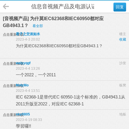
信息音视频产品及电源认证
回复
[音视频产品] 为什莫IEC62368和IEC60950都对应
GB4943.1？
看全部
君子之交淡如水
楼主
点击重新加载
2023-4-3 20:02
收藏
为什莫IEC62368和IEC60950都对应GB4943.1？
8 T) w, D& P7 [)
C G# z. \7 o
walyyqgf
沙发
点击重新加载
2023-4-4 13:26
一个2022，一个2011
MolyMo
板凳
点击重新加载
2023-4-4 13:51
IEC 62368-1是替代IEC 60950-1这个标准的，GB4943.1从
2011升版至2022，对应IEC 62368-1
sky0805
地板
点击重新加载
2023-4-19 08:33
學習囉!!