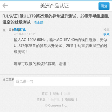
美洲产品认证
回复
[UL认证] 做UL379第25章的异常温升测试、29章手动重启重
温空的过载测试
看全部
景行行止
楼主
点击重新加载
2018-4-3 14:12
收藏
输入AC 120V 60Hz，输出AC 19V 40A的线性电源，要做
UL379第25章的异常温升测试、29章手动重启重温空的过
载测试！
6 r$ y, o1 s- ~# M; C' ]7 ^0 g) t
哪家可以做的麻烦私聊我。谢谢！
点击重新加载
首页
|
登录
|
注册
简易版
|
触屏版
|
电脑版
|
© Comsenz Inc.