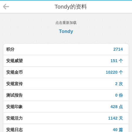
Tondy的资料
点击重新加载
Tondy
积分
2714
安规威望
151 个
安规金币
10220 个
安规宣传
2 次
测试报告
0 份
安规印象
428 点
安规活力
1142 天
安规日志
40 篇