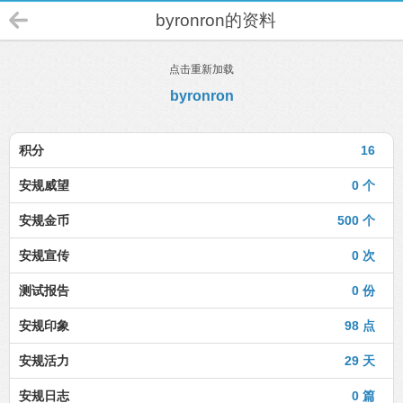
byronron的资料
点击重新加载
byronron
积分
16
安规威望
0 个
安规金币
500 个
安规宣传
0 次
测试报告
0 份
安规印象
98 点
安规活力
29 天
安规日志
0 篇