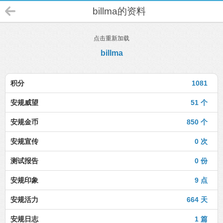
billma的资料
点击重新加载
billma
积分
1081
安规威望
51 个
安规金币
850 个
安规宣传
0 次
测试报告
0 份
安规印象
9 点
安规活力
664 天
安规日志
1 篇