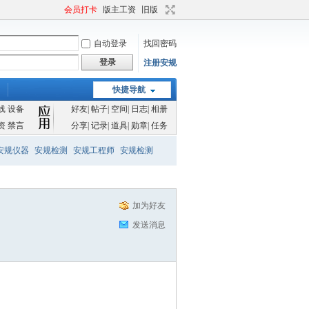
会员打卡
版主工资
旧版
自动登录
找回密码
登录
注册安规
快捷导航
线
设备
好友
|
帖子
|
空间
|
日志
|
相册
资
禁言
分享
|
记录
|
道具
|
勋章
|
任务
安规仪器
安规检测
安规工程师
安规检测
加为好友
发送消息