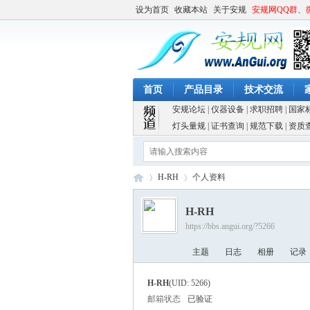
设为首页
收藏本站
关于安规
安规网QQ群、
首页
产品目录
技术交流
安规论坛
|
仪器设备
|
求职招聘
|
国家
灯头量规
|
证书查询
|
规范下载
|
资质
H-RH
个人资料
H-RH
https://bbs.angui.org/?5266
安
›
›
主题
日志
相册
记录
H-RH
(UID: 5266)
邮箱状态
已验证