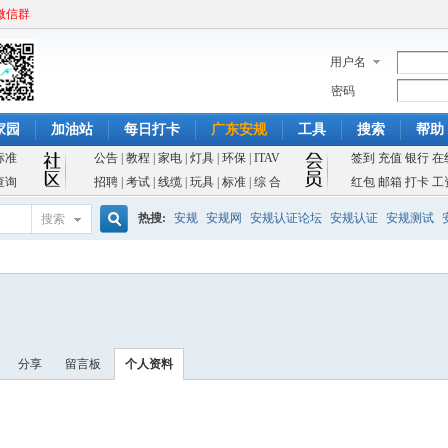
微信群
用户名
密码
家园
加油站
每日打卡
广东安规
工具
搜索
帮助
标准
公告
|
教程
|
家电
|
灯具
|
环保
|
ITAV
签到
充值
银行
在
查询
招聘
|
考试
|
线缆
|
玩具
|
标准
|
综 合
红包
邮箱
打卡
工
热搜:
安规
安规网
安规认证论坛
安规认证
安规测试
搜索
搜
索
分享
留言板
个人资料