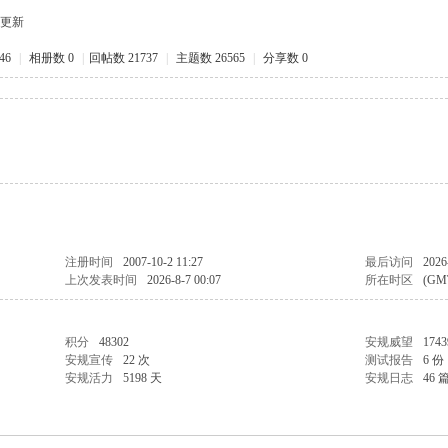
定更新
46
|
相册数 0
|
回帖数 21737
|
主题数 26565
|
分享数 0
注册时间
2007-10-2 11:27
最后访问
2026
上次发表时间
2026-8-7 00:07
所在时区
(GM
积分
48302
安规威望
174
安规宣传
22 次
测试报告
6 份
安规活力
5198 天
安规日志
46 