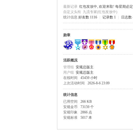
最新记录
红包发放中, 欢迎来取! 每星期必
自定义头衔
九流专家(红包发放中)
统计信息
好友数 1116
|
记录数 1
|
日志数 
规
勋章
活跃概况
管理组
安规总版主
用户组
安规总版主
在线时间
45459 小时
上次活动时间
2026-8-6 23:09
网
统计信息
已用空间
266 KB
安规金币
73159 个
安规印象
2866 点
安规标准
5017 本