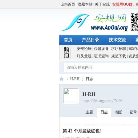
设为首页
收藏本站
关于安规
安规网QQ群、
首页
产品目录
技术交流
安规论坛
|
仪器设备
|
求职招聘
|
国家
灯头量规
|
证书查询
|
规范下载
|
资质
H-RH
日志
H-RH
https://bbs.angui.org/?5266
安
›
›
主题
日志
相册
记录
第 42 个月发放红包!