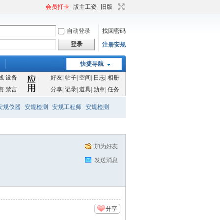
会员打卡
版主工资
旧版
自动登录
找回密码
登录
注册安规
快捷导航
线
设备
好友
|
帖子
|
空间
|
日志
|
相册
资
禁言
分享
|
记录
|
道具
|
勋章
|
任务
安规仪器
安规检测
安规工程师
安规检测
加为好友
发送消息
分享