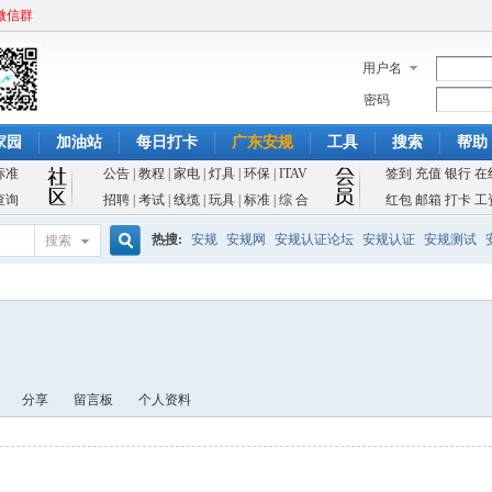
微信群
用户名
密码
家园
加油站
每日打卡
广东安规
工具
搜索
帮助
标准
公告
|
教程
|
家电
|
灯具
|
环保
|
ITAV
签到
充值
银行
在
查询
招聘
|
考试
|
线缆
|
玩具
|
标准
|
综 合
红包
邮箱
打卡
工
热搜:
安规
安规网
安规认证论坛
安规认证
安规测试
搜索
搜
索
分享
留言板
个人资料