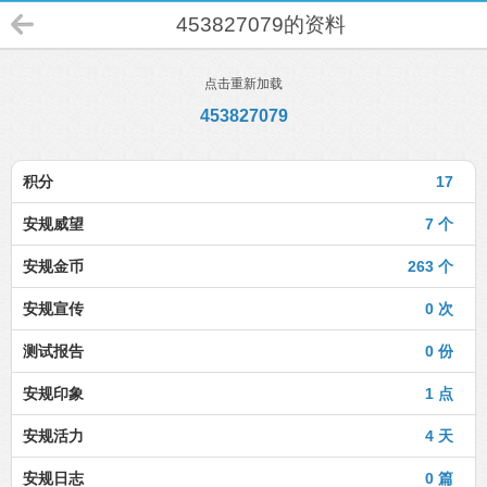
453827079的资料
点击重新加载
453827079
积分
17
安规威望
7 个
安规金币
263 个
安规宣传
0 次
测试报告
0 份
安规印象
1 点
安规活力
4 天
安规日志
0 篇