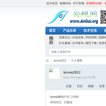
设为首页
收藏本站
关于安规
安规网QQ群、
首页
产品目录
技术交流
安规论坛
|
仪器设备
|
求职招聘
|
国家
灯头量规
|
证书查询
|
规范下载
|
资质
keven2012
个人资料
keven2012
https://bbs.angui.org/?21908
安
›
›
主题
日志
相册
记录
keven2012
(UID: 21908)
邮箱状态
已验证