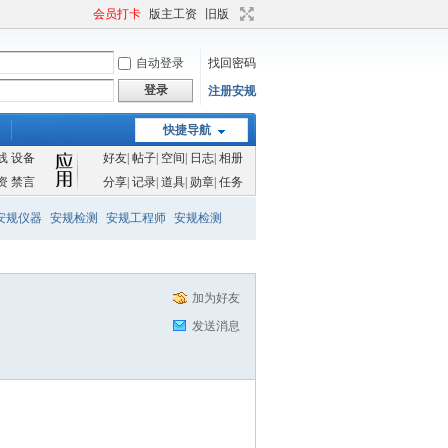
会员打卡
版主工资
旧版
自动登录
找回密码
登录
注册安规
快捷导航
线
设备
好友
|
帖子
|
空间
|
日志
|
相册
资
禁言
分享
|
记录
|
道具
|
勋章
|
任务
安规仪器
安规检测
安规工程师
安规检测
加为好友
发送消息