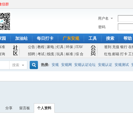
微信群
用户名
密码
家园
加油站
每日打卡
广东安规
工具
搜索
帮助
标准
公告
|
教程
|
家电
|
灯具
|
环保
|
ITAV
签到
充值
银行
在
查询
招聘
|
考试
|
线缆
|
玩具
|
标准
|
综 合
红包
邮箱
打卡
工
热搜:
安规
安规网
安规认证论坛
安规认证
安规测试
搜索
搜
索
分享
留言板
个人资料