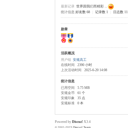
最新记录
世界因我们而精彩 ...
统计信息
好友数 68
|
记录数 1
|
日志数 11
规
勋章
活跃概况
用户组
安规高工
在线时间
2390 小时
上次活动时间
2025-6-20 14:08
统计信息
网
已用空间
5.75 MB
安规金币
61 个
安规印象
35 点
安规标准
0 本
Powered by
Discuz!
X3.4
© 2001-2023
Discuz! Team
.