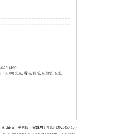
-6-20 14:09
T +08:00) 北京, 香港, 帕斯, 新加坡, 台北
个
篇
|
Archiver
|
手机版
|
安规网
(
粤ICP13023453-10
)
 18:24
, Processed in 0.082119 second(s), 16 queries .