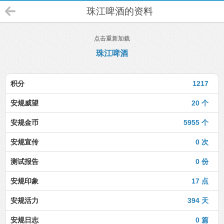
珠江啤酒的资料
点击重新加载
珠江啤酒
积分
1217
安规威望
20 个
安规金币
5955 个
安规宣传
0 次
测试报告
0 份
安规印象
17 点
安规活力
394 天
安规日志
0 篇