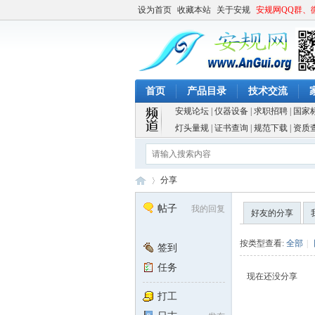
设为首页
收藏本站
关于安规
安规网QQ群、
首页
产品目录
技术交流
安规论坛
|
仪器设备
|
求职招聘
|
国家
灯头量规
|
证书查询
|
规范下载
|
资质
分享
帖子
我的回复
好友的分享
安
›
按类型查看:
全部
|
签到
任务
现在还没分享
打工