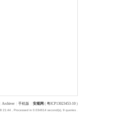
|
Archiver
|
手机版
|
安规网
(
粤ICP13023453-10
)
8 21:44
, Processed in 0.034614 second(s), 9 queries .