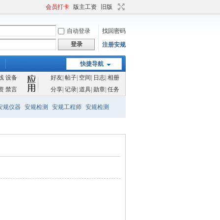
会员打卡
版主工资
旧版
自动登录
找回密码
登录
注册安规
快捷导航
线
设备
好友
|
帖子
|
空间
|
日志
|
相册
资
禁言
分享
|
记录
|
道具
|
勋章
|
任务
安规仪器
安规检测
安规工程师
安规检测