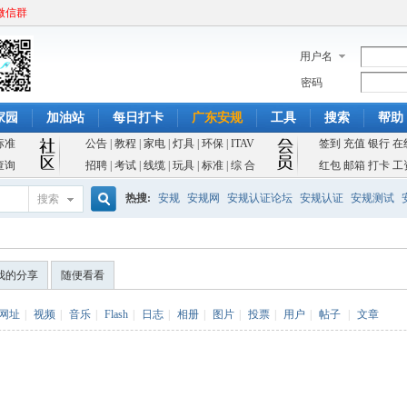
微信群
用户名
密码
家园
加油站
每日打卡
广东安规
工具
搜索
帮助
标准
公告
|
教程
|
家电
|
灯具
|
环保
|
ITAV
签到
充值
银行
在
查询
招聘
|
考试
|
线缆
|
玩具
|
标准
|
综 合
红包
邮箱
打卡
工
热搜:
安规
安规网
安规认证论坛
安规认证
安规测试
搜索
搜
我的分享
随便看看
索
网址
|
视频
|
音乐
|
Flash
|
日志
|
相册
|
图片
|
投票
|
用户
|
帖子
|
文章