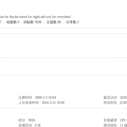
sun for day,the moon for night and you for everytime!
7
|
相册数 0
|
回帖数 5838
|
主题数 80
|
分享数 2
注册时间
2008-5-3 16:04
最后访问
2026
上次发表时间
2024-3-31 18:40
所在时区
(GM
积分
5918
安规威望
229
安规宣传
0 次
测试报告
11 