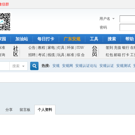
微信群
用户名
密码
家园
加油站
每日打卡
广东安规
工具
搜索
帮助
标准
公告
|
教程
|
家电
|
灯具
|
环保
|
ITAV
签到
充值
银行
在
查询
招聘
|
考试
|
线缆
|
玩具
|
标准
|
综 合
红包
邮箱
打卡
工
热搜:
安规
安规网
安规认证论坛
安规认证
安规测试
搜索
搜
索
分享
留言板
个人资料