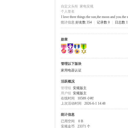
自定义头衔
家电安规
个人签名
I love three things:the sun,the moon and you.the 
统计信息
好友数 354
|
记录数 0
|
日志数 1
规
勋章
管理以下版块
家用电器认证
活跃概况
网
管理组
安规版主
用户组
安规版主
在线时间
10589 小时
上次活动时间
2026-6-1 14:48
统计信息
已用空间
0 B
安规金币
23371 个