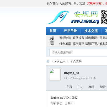
设为首页
收藏本站
关于安规
安规网QQ群、
首页
产品目录
技术交流
安规论坛
|
仪器设备
|
求职招聘
|
国家
灯头量规
|
证书查询
|
规范下载
|
资质
luqing_sz
个人资料
luqing_sz
https://bbs.angui.org/?19932
安
›
›
主题
日志
相册
记录
luqing_sz
(UID: 19932)
邮箱状态
已验证