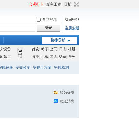
会员打卡
版主工资
旧版
自动登录
找回密码
登录
注册安规
快捷导航
线
设备
好友
|
帖子
|
空间
|
日志
|
相册
资
禁言
分享
|
记录
|
道具
|
勋章
|
任务
安规仪器
安规检测
安规工程师
安规检测
加为好友
发送消息