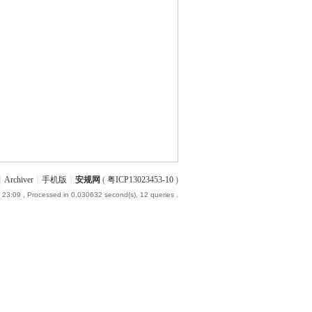
|
Archiver
|
手机版
|
安规网
(
粤ICP13023453-10
)
 23:09
, Processed in 0.030632 second(s), 12 queries .