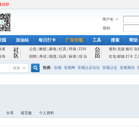
微信群
用户名
密码
家园
加油站
每日打卡
广东安规
工具
搜索
帮助
标准
公告
|
教程
|
家电
|
灯具
|
环保
|
ITAV
签到
充值
银行
在
查询
招聘
|
考试
|
线缆
|
玩具
|
标准
|
综 合
红包
邮箱
打卡
工
热搜:
安规
安规网
安规认证论坛
安规认证
安规测试
搜索
搜
索
分享
留言板
个人资料