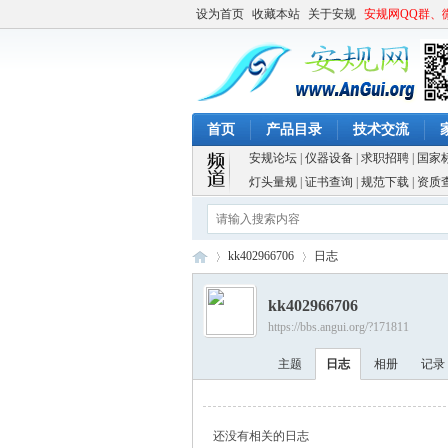
设为首页
收藏本站
关于安规
安规网QQ群、
首页
产品目录
技术交流
安规论坛
|
仪器设备
|
求职招聘
|
国家
灯头量规
|
证书查询
|
规范下载
|
资质
kk402966706
日志
kk402966706
https://bbs.angui.org/?171811
安
›
›
主题
日志
相册
记录
还没有相关的日志