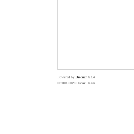
规
Powered by
Discuz!
X3.4
© 2001-2023
Discuz! Team
.
网