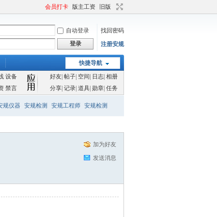
会员打卡
版主工资
旧版
自动登录
找回密码
登录
注册安规
快捷导航
线
设备
好友
|
帖子
|
空间
|
日志
|
相册
资
禁言
分享
|
记录
|
道具
|
勋章
|
任务
安规仪器
安规检测
安规工程师
安规检测
加为好友
发送消息