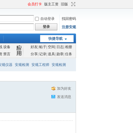
会员打卡
版主工资
旧版
自动登录
找回密码
登录
注册安规
快捷导航
线
设备
好友
|
帖子
|
空间
|
日志
|
相册
资
禁言
分享
|
记录
|
道具
|
勋章
|
任务
安规仪器
安规检测
安规工程师
安规检测
加为好友
发送消息