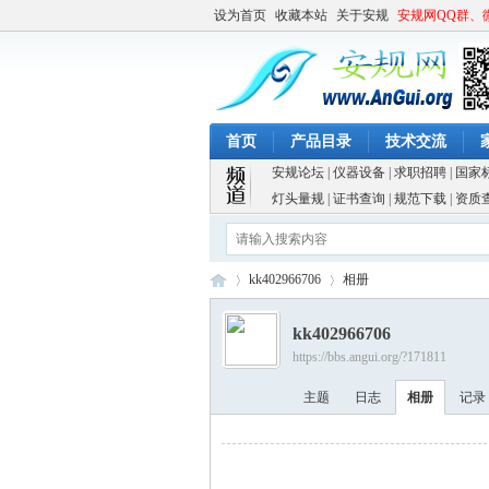
设为首页
收藏本站
关于安规
安规网QQ群、
首页
产品目录
技术交流
安规论坛
|
仪器设备
|
求职招聘
|
国家
灯头量规
|
证书查询
|
规范下载
|
资质
kk402966706
相册
kk402966706
https://bbs.angui.org/?171811
安
›
›
主题
日志
相册
记录