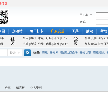
微信群
用户名
密码
家园
加油站
每日打卡
广东安规
工具
搜索
帮助
标准
公告
|
教程
|
家电
|
灯具
|
环保
|
ITAV
签到
充值
银行
在
查询
招聘
|
考试
|
线缆
|
玩具
|
标准
|
综 合
红包
邮箱
打卡
工
热搜:
安规
安规网
安规认证论坛
安规认证
安规测试
搜索
搜
索
分享
留言板
个人资料