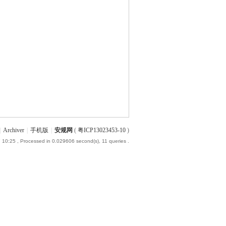
|
Archiver
|
手机版
|
安规网
(
粤ICP13023453-10
)
 10:25
, Processed in 0.029606 second(s), 11 queries .