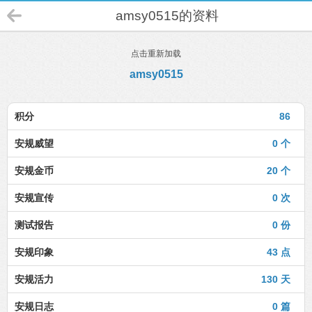
amsy0515的资料
点击重新加载
amsy0515
积分
86
安规威望
0 个
安规金币
20 个
安规宣传
0 次
测试报告
0 份
安规印象
43 点
安规活力
130 天
安规日志
0 篇