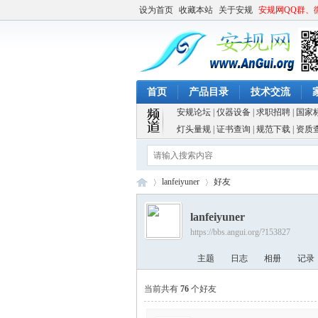
设为首页
收藏本站
关于安规
安规网QQ群、
首页
产品目录
技术交流
安规论坛
|
仪器设备
|
求职招聘
|
国家
灯头量规
|
证书查询
|
规范下载
|
资质
lanfeiyuner
好友
lanfeiyuner
https://bbs.angui.org/?153827
安
›
›
主题
日志
相册
记录
当前共有
76
个好友