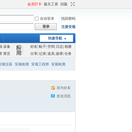
会员打卡
版主工资
旧版
自动登录
找回密码
登录
注册安规
快捷导航
线
设备
好友
|
帖子
|
空间
|
日志
|
相册
资
禁言
分享
|
记录
|
道具
|
勋章
|
任务
安规仪器
安规检测
安规工程师
安规检测
加为好友
发送消息