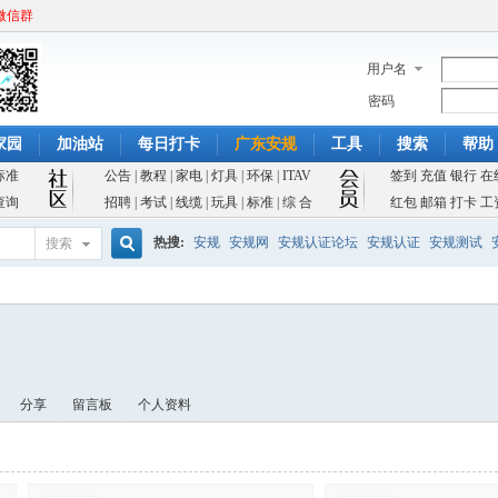
微信群
用户名
密码
家园
加油站
每日打卡
广东安规
工具
搜索
帮助
标准
公告
|
教程
|
家电
|
灯具
|
环保
|
ITAV
签到
充值
银行
在
查询
招聘
|
考试
|
线缆
|
玩具
|
标准
|
综 合
红包
邮箱
打卡
工
热搜:
安规
安规网
安规认证论坛
安规认证
安规测试
搜索
搜
索
分享
留言板
个人资料