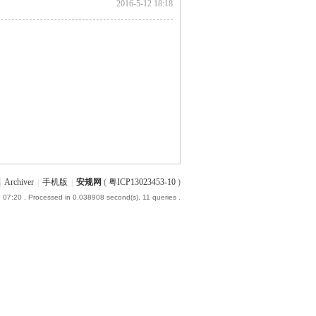
2016-5-12 18:18
|
Archiver
|
手机版
|
安规网
(
粤ICP13023453-10
)
 07:20
, Processed in 0.038908 second(s), 11 queries .