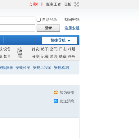
会员打卡
版主工资
旧版
自动登录
找回密码
登录
注册安规
快捷导航
线
设备
好友
|
帖子
|
空间
|
日志
|
相册
资
禁言
分享
|
记录
|
道具
|
勋章
|
任务
安规仪器
安规检测
安规工程师
安规检测
加为好友
发送消息