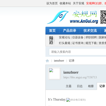
设为首页
收藏本站
关于安规
安规网QQ群、
首页
产品目录
技术交流
安规论坛
|
仪器设备
|
求职招聘
|
国家
灯头量规
|
证书查询
|
规范下载
|
资质
iamzhuer
记录
iamzhuer
https://bbs.angui.org/?156713
安
›
›
主题
日志
相册
记录
It's Thursday.