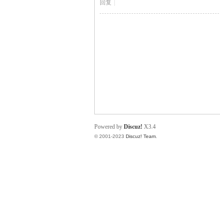
回复
|
规
Powered by
Discuz!
X3.4
© 2001-2023
Discuz! Team
.
网