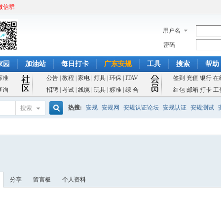
微信群
用户名
密码
家园
加油站
每日打卡
广东安规
工具
搜索
帮助
标准
公告
|
教程
|
家电
|
灯具
|
环保
|
ITAV
签到
充值
银行
在
查询
招聘
|
考试
|
线缆
|
玩具
|
标准
|
综 合
红包
邮箱
打卡
工
热搜:
安规
安规网
安规认证论坛
安规认证
安规测试
搜索
搜
索
分享
留言板
个人资料