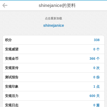
shinejanice的资料
点击重新加载
shinejanice
积分
338
安规威望
0 个
安规金币
366 个
安规宣传
0 次
测试报告
0 份
安规印象
1 点
安规活力
600 天
安规日志
0 篇