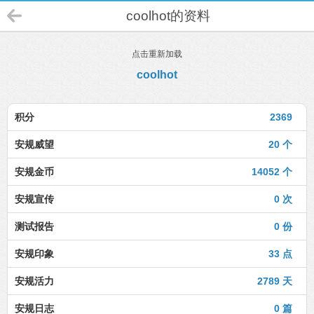
coolhot的资料
点击重新加载
coolhot
积分
2369
安规威望
20 个
安规金币
14052 个
安规宣传
0 次
测试报告
0 份
安规印象
33 点
安规活力
2789 天
安规日志
0 篇