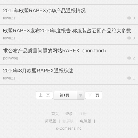
2011年欧盟RAPEX对华产品通报情况
town21
0
欧盟RAPEX发布2010年度报告 称服装占召回产品绝大多数
town21
0
求公布产品质量问题的网站RAPEX（non-food）
pollywog
2
2010年8月欧盟RAPEX通报综述
town21
1
上一页
第1页
下一页
首页
|
登录
|
注册
简易版
|
触屏版
|
电脑版
|
© Comsenz Inc.