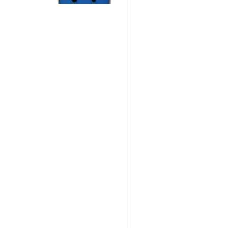
漏电起痕试验机现货
恒温恒湿试验箱各种规格
带温度曲线的镇流器热试
验箱温度偏差2度以内