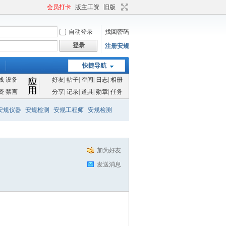
全规格灯头量规现货
会员打卡
版主工资
旧版
自动登录
找回密码
登录
注册安规
快捷导航
IPX1到IPX8全套防水设备
线
设备
好友
|
帖子
|
空间
|
日志
|
相册
资
禁言
分享
|
记录
|
道具
|
勋章
|
任务
安规仪器
安规检测
安规工程师
安规检测
加为好友
IEC60529垂直滴水设备
发送消息