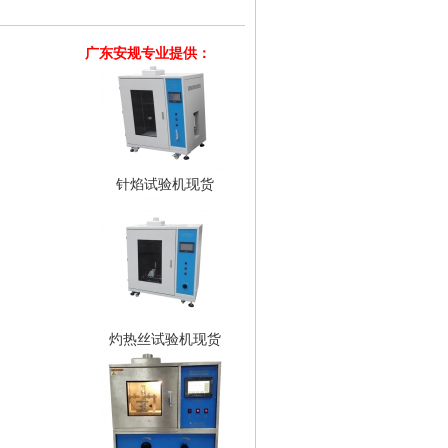
水平垂直燃烧机现货
广
东
安
规
专
业
提
供
：
针焰试验机现货
灼热丝试验机现货