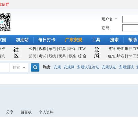
微信群
用户名
密码
家园
加油站
每日打卡
广东安规
工具
搜索
帮助
标准
公告
|
教程
|
家电
|
灯具
|
环保
|
ITAV
签到
充值
银行
在
查询
招聘
|
考试
|
线缆
|
玩具
|
标准
|
综 合
红包
邮箱
打卡
工
热搜:
安规
安规网
安规认证论坛
安规认证
安规测试
搜索
搜
索
分享
留言板
个人资料