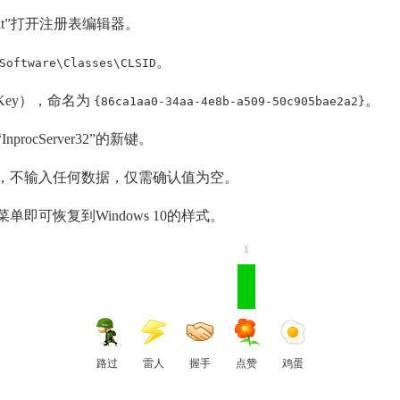
gedit”打开注册表编辑器。
。
Software\Classes\CLSID
（Key），命名为
。
{86ca1aa0-34aa-4e8b-a509-50c905bae2a2}
rocServer32”的新键。
键的默认值中，不输入任何数据，仅需确认值为空。
即可恢复到Windows 10的样式。
1
路过
雷人
握手
点赞
鸡蛋