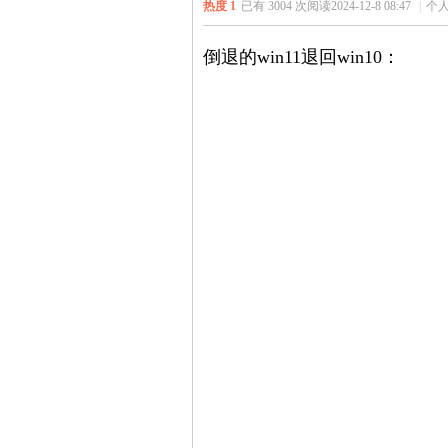
热度
1
已有 3004 次阅读
2024-12-8 08:47
|
个人
倒退的win11退回win10：
规
网