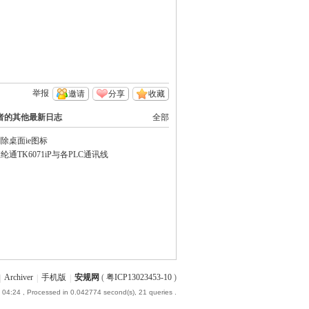
UL全规格试验指现货
举报
邀请
分享
收藏
者的其他最新日志
全部
除桌面ie图标
纶通TK6071iP与各PLC通讯线
IK冲击试验机
IEC全规格试验指现货
|
Archiver
|
手机版
|
安规网
(
粤ICP13023453-10
)
 04:24
, Processed in 0.042774 second(s), 21 queries .