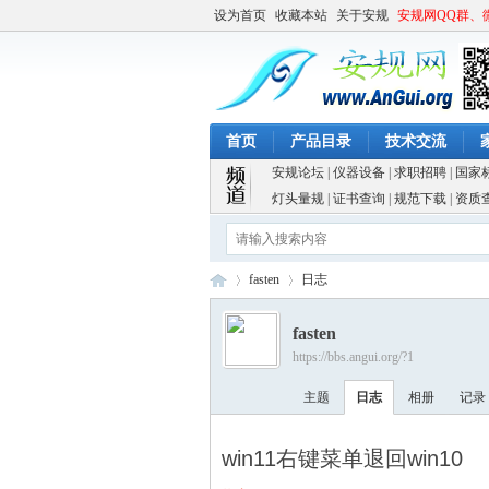
设为首页
收藏本站
关于安规
安规网QQ群、
首页
产品目录
技术交流
安规论坛
|
仪器设备
|
求职招聘
|
国家
灯头量规
|
证书查询
|
规范下载
|
资质
fasten
日志
fasten
https://bbs.angui.org/?1
安
›
›
主题
日志
相册
记录
win11右键菜单退回win10