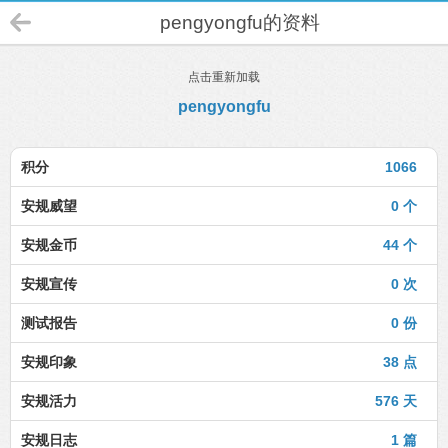
pengyongfu的资料
点击重新加载
pengyongfu
积分
1066
安规威望
0 个
安规金币
44 个
安规宣传
0 次
测试报告
0 份
安规印象
38 点
安规活力
576 天
安规日志
1 篇