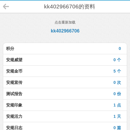
kk402966706的资料
点击重新加载
kk402966706
积分
0
安规威望
0 个
安规金币
5 个
安规宣传
0 次
测试报告
0 份
安规印象
1 点
安规活力
1 天
安规日志
0 篇